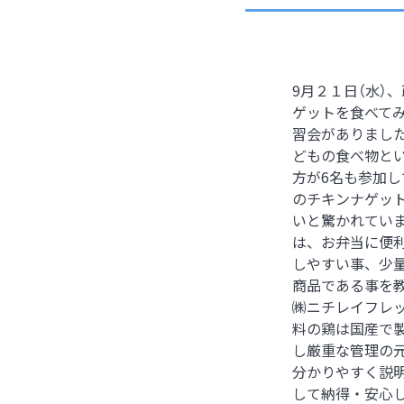
9月２１日（水）
ゲットを食べてみ
習会がありました
どもの食べ物と
方が6名も参加
のチキンナゲッ
いと驚かれてい
は、お弁当に便
しやすい事、少
商品である事を
㈱ニチレイフレ
料の鶏は国産で
し厳重な管理の
分かりやすく説
して納得・安心