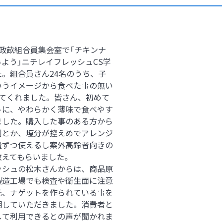
、政畝組合員集会室で「チキンナ
よう」ニチレイフレッシュCS学
。組合員さん24名のうち、子
いうイメージから食べた事の無い
してくれました。皆さん、初めて
トに、やわらかく薄味で食べやす
ました。購入した事のある方から
利とか、塩分が控えめでアレンジ
量ずつ使えるし案外高齢者向きの
教えてもらいました。
ッシュの松木さんからは、商品原
製造工場でも検査や衛生面に注意
元、ナゲットを作られている事を
明していただきました。消費者と
して利用できるとの声が聞かれま