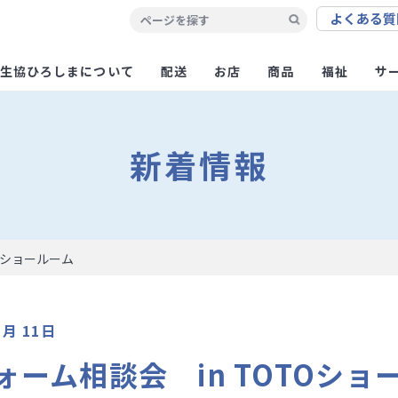
よくある
質
生協ひろしまについて
配送
お店
商品
福祉
サ
新着情報
Oショールーム
1月 11日
ーム相談会 in TOTOショ