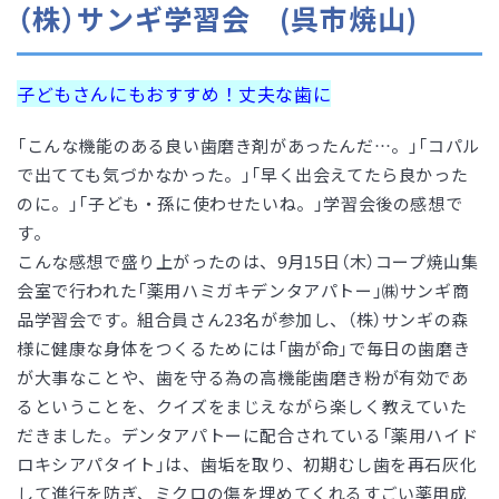
（株）サンギ学習会 (呉市焼山)
子どもさんにもおすすめ！丈夫な歯に
「こんな機能のある良い歯磨き剤があったんだ…。」「コパル
で出てても気づかなかった。」「早く出会えてたら良かった
のに。」「子ども・孫に使わせたいね。」学習会後の感想で
す。
こんな感想で盛り上がったのは、9月15日（木）コープ焼山集
会室で行われた「薬用ハミガキデンタアパトー」㈱サンギ商
品学習会です。組合員さん23名が参加し、（株）サンギの森
様に健康な身体をつくるためには「歯が命」で毎日の歯磨き
が大事なことや、歯を守る為の高機能歯磨き粉が有効であ
るということを、クイズをまじえながら楽しく教えていた
だきました。デンタアパトーに配合されている「薬用ハイド
ロキシアパタイト」は、歯垢を取り、初期むし歯を再石灰化
して進行を防ぎ、ミクロの傷を埋めてくれるすごい薬用成